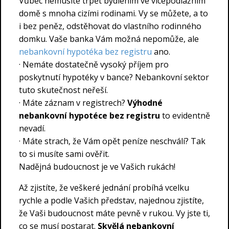
Vůbec nemusíte trpět bydlením ve vícepodlažním
domě s mnoha cizími rodinami. Vy se můžete, a to
i bez peněz, odstěhovat do vlastního rodinného
domku. Vaše banka Vám možná nepomůže, ale
nebankovní hypotéka bez registru
ano.
· Nemáte dostatečně vysoký příjem pro
poskytnutí hypotéky v bance? Nebankovní sektor
tuto skutečnost neřeší.
· Máte záznam v registrech?
Výhodné
nebankovní hypotéce bez registru
to evidentně
nevadí.
· Máte strach, že Vám opět peníze neschválí? Tak
to si musíte sami ověřit.
Nadějná budoucnost je ve Vašich rukách!
Až zjistíte, že veškeré jednání probíhá vcelku
rychle a podle Vašich představ, najednou zjistíte,
že Vaši budoucnost máte pevně v rukou. Vy jste ti,
co se musí postarat.
Skvělá nebankovní