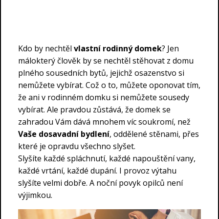
Kdo by nechtěl
vlastní rodinný domek
? Jen
málokterý člověk by se nechtěl stěhovat z domu
plného sousedních bytů, jejichž osazenstvo si
nemůžete vybírat. Což o to, můžete oponovat tím,
že ani v rodinném domku si nemůžete sousedy
vybírat. Ale pravdou zůstává, že domek se
zahradou Vám dává mnohem víc soukromí, než
Vaše dosavadní bydlení
, oddělené stěnami, přes
které je opravdu všechno slyšet.
Slyšíte každé spláchnutí, každé napouštění vany,
každé vrtání, každé dupání. I provoz výtahu
slyšíte velmi dobře. A noční povyk opilců není
výjimkou.