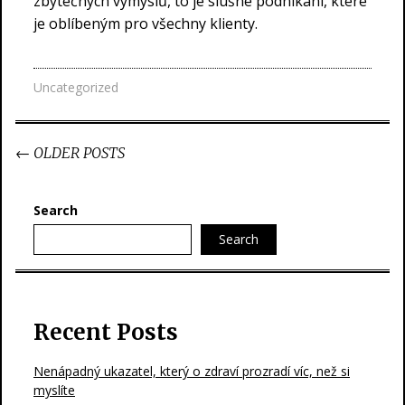
zbytečných výmyslů, to je slušné podnikání, které
je oblíbeným pro všechny klienty.
Uncategorized
Post
←
OLDER POSTS
navigation
Search
Search
Recent Posts
Nenápadný ukazatel, který o zdraví prozradí víc, než si
myslíte