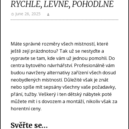
RYCHLE, LEVNĚ, POHODLNĚ
June 26, 2025
Máte správné rozměry všech místností, které
ještě zejí prázdnotou? Tak už se nestyďte a
vypravte se tam, kde vám už jednou pomohli. Do
centra bytového návrhářství. Profesionálně vám
budou navrženy alternativy zařízení všech dosud
neobydlených místností. Důležité však je znát
nebo spíše mít sepsány všechny vaše požadavky,
přání, tužby. Veškerý i ten
dětský nábytek
poté
můžete mít i s dovozem a montáží, nikoliv však za
horentní ceny.
Svěřte se…