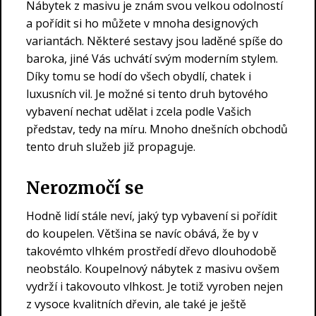
Nábytek z masivu je znám svou velkou odolností
a pořídit si ho můžete v mnoha designových
variantách. Některé sestavy jsou laděné spíše do
baroka, jiné Vás uchvátí svým moderním stylem.
Díky tomu se hodí do všech obydlí, chatek i
luxusních vil. Je možné si tento druh bytového
vybavení nechat udělat i zcela podle Vašich
představ, tedy na míru. Mnoho dnešních obchodů
tento druh služeb již propaguje.
Nerozmočí se
Hodně lidí stále neví, jaký typ vybavení si pořídit
do koupelen. Většina se navíc obává, že by v
takovémto vlhkém prostředí dřevo dlouhodobě
neobstálo. Koupelnový
nábytek z masivu
ovšem
vydrží i takovouto vlhkost. Je totiž vyroben nejen
z vysoce kvalitních dřevin, ale také je ještě