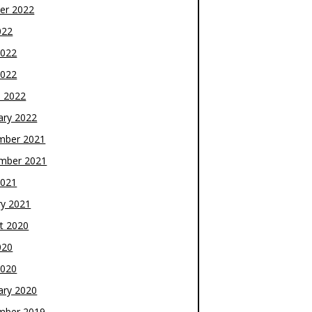
er 2022
022
2022
2022
 2022
ary 2022
mber 2021
mber 2021
2021
ry 2021
t 2020
020
2020
ary 2020
mber 2019