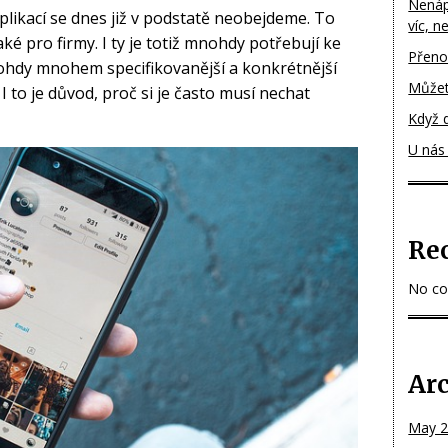
Nenápa
plikací se dnes již v podstatě neobejdeme. To
víc, n
aké pro firmy. I ty je totiž mnohdy potřebují ke
Přenoc
hdy mnohem specifikovanější a konkrétnější
Můžet
 I to je důvod, proč si je často musí nechat
Když 
U nás 
Re
No co
Ar
May 