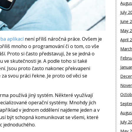
Augus
July 2
June 
May 
ba aplikací
není příliš náročná práce. Ovšem je
April 
příliš mnoho o programování či o tom, co vše
March
ší. Proto si často představují, že se jedná o
Febru
ve skutečnosti je. A podle toho si také
Janua
cení. Jsou proto často nakonec překvapeni
 za svou práci řekne. Je proto od věci se
Dece
Nove
Octob
firma používá jiný systém. Některé využívají
specializované operační systémy. Mnohdy jich
Septe
apříklad v jednom oddělení najdeme jeden a v
Augus
musí být schopná komunikovat se všemi, které
July 2
ic jednoduchého.
May 