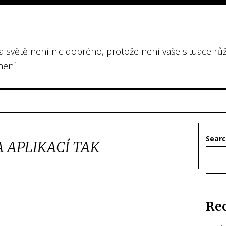
na světě není nic dobrého, protože není vaše situace rů
není.
Sear
 APLIKACÍ TAK
Re