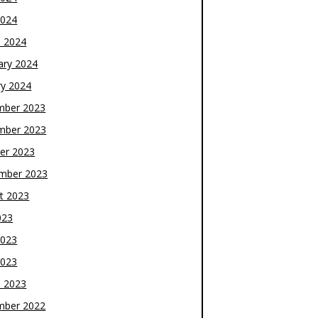
2024
 2024
ary 2024
ry 2024
mber 2023
mber 2023
er 2023
mber 2023
t 2023
023
2023
2023
 2023
mber 2022