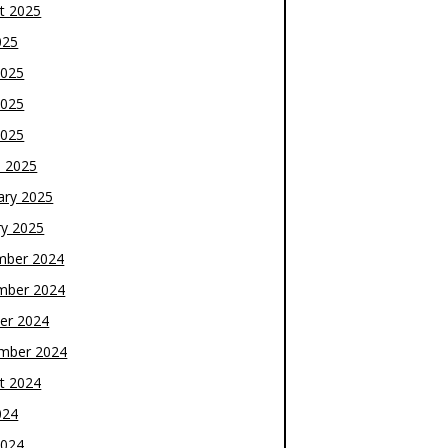
t 2025
025
2025
2025
2025
 2025
ary 2025
ry 2025
mber 2024
mber 2024
er 2024
mber 2024
t 2024
024
2024