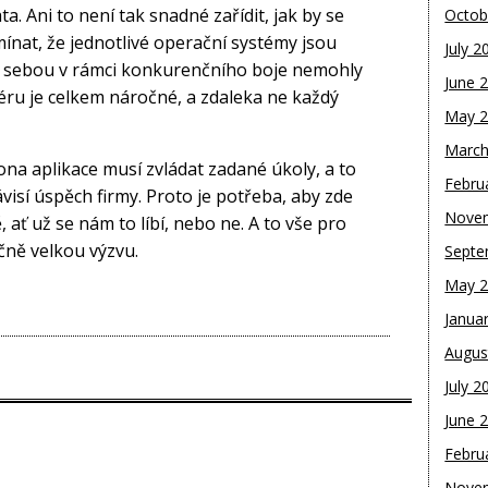
a. Ani to není tak snadné zařídit, jak by se
Octob
nat, že jednotlivé operační systémy jsou
July 2
i sebou v rámci konkurenčního boje nemohly
June 
ru je celkem náročné, a zdaleka ne každý
May 
March
 ona aplikace musí zvládat zadané úkoly, a to
Febru
visí úspěch firmy. Proto je potřeba, aby zde
Nove
 ať už se nám to líbí, nebo ne. A to vše pro
ně velkou výzvu.
Septe
May 
Janua
Augus
July 2
June 
Febru
Nove