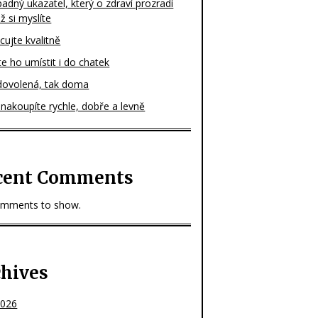
dný ukazatel, který o zdraví prozradí
ež si myslíte
ujte kvalitně
e ho umístit i do chatek
dovolená, tak doma
nakoupíte rychle, dobře a levně
cent Comments
mments to show.
chives
2026