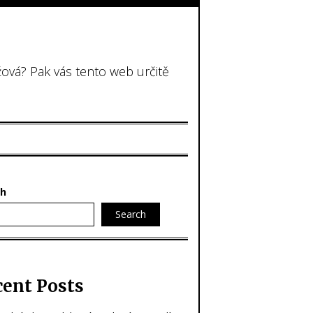
žová? Pak vás tento web určitě
ch
Search
cent Posts