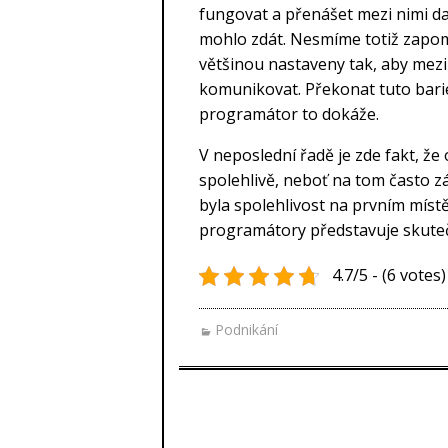
fungovat a přenášet mezi nimi dat
mohlo zdát. Nesmíme totiž zapomí
většinou nastaveny tak, aby mez
komunikovat. Překonat tuto barié
programátor to dokáže.
V neposlední řadě je zde fakt, že
spolehlivě, neboť na tom často zá
byla spolehlivost na prvním místě,
programátory představuje skuteč
4.7/5 - (6 votes)
Podnikání