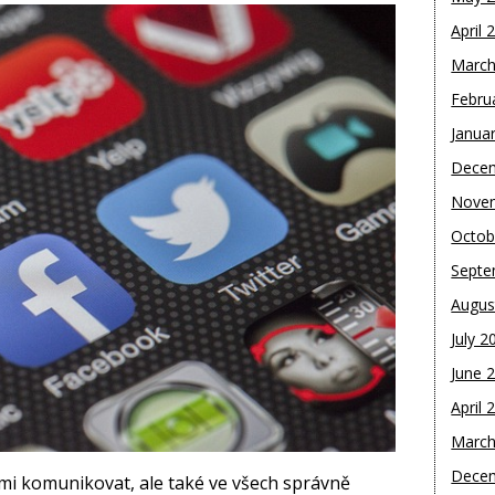
April 
March
Febru
Janua
Dece
Nove
Octob
Septe
Augus
July 2
June 
April 
March
Dece
mi komunikovat, ale také ve všech správně