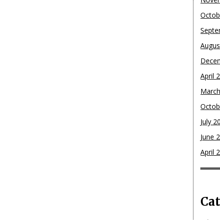
Octob
Septe
Augus
Dece
April 
March
Octob
July 2
June 
April 
Cat