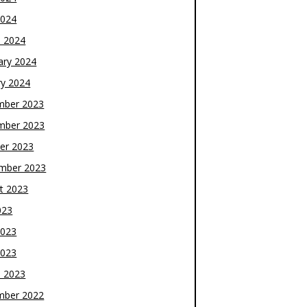
2024
 2024
ary 2024
ry 2024
mber 2023
mber 2023
er 2023
mber 2023
t 2023
023
2023
2023
 2023
mber 2022