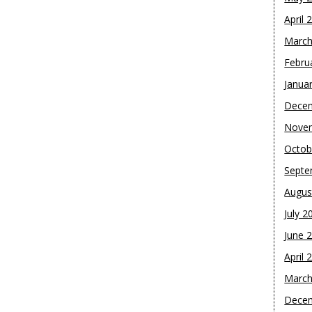
April 
March
Febru
Janua
Dece
Nove
Octob
Septe
Augus
July 2
June 
April 
March
Dece