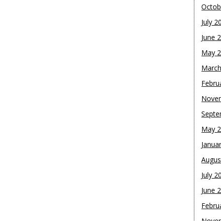
Octob
July 2
June 
May 
March
Febru
Nove
Septe
May 
Janua
Augus
July 2
June 
Febru
Nove