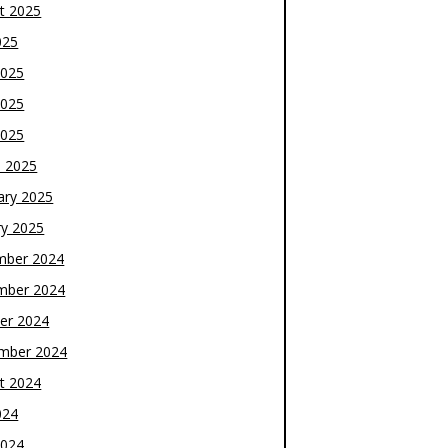
t 2025
025
2025
2025
2025
 2025
ary 2025
ry 2025
mber 2024
mber 2024
er 2024
mber 2024
t 2024
024
2024