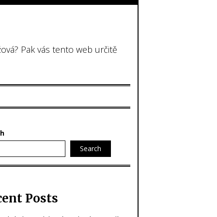
žová? Pak vás tento web určitě
ch
Search
cent Posts