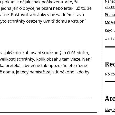
Nenápa
 pokud je nějak jinak poškozená. Víte, že
víc, n
se jedná jen o obyčejné psaní nebo leták, už to, že
patné.
Poštovní schránky
v bezvadném stavu
Přenoc
tyto schránky osazeny uvnitř domu a vstupní
Můžet
Když 
U nás 
na jakýkoli druh psaní soukromých či úředních,
a velikosti schránky, kolik obsahu tam vleze. Není
Re
ka přetéká, zbytečně tak upozorňujete různé
bě doma, je tedy namístě zajistit někoho, kdo by
No co
Ar
May 