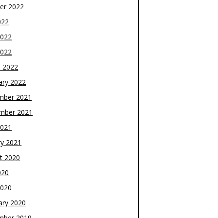
er 2022
022
2022
2022
 2022
ary 2022
mber 2021
mber 2021
2021
ry 2021
t 2020
020
2020
ary 2020
mber 2019