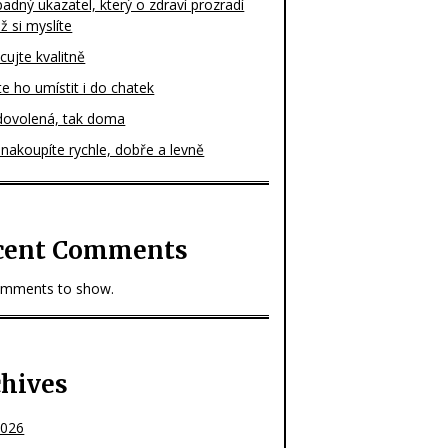
dný ukazatel, který o zdraví prozradí
ež si myslíte
ujte kvalitně
e ho umístit i do chatek
dovolená, tak doma
nakoupíte rychle, dobře a levně
cent Comments
mments to show.
chives
2026