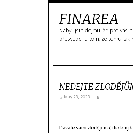
FINAREA
Nabyli jste dojmu, že pro vás 
přesvědčí o tom, že tomu tak 
NEDEJTE ZLODĚJŮ
May 25, 2025
Dáváte sami zlodějům či kolemjdo