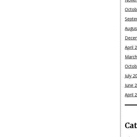
Octob
Septe
Augus
Dece
April 
March
Octob
July 2
June 
April 
Cat