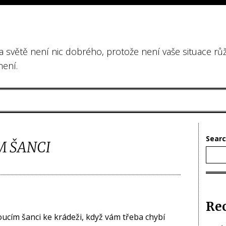
na světě není nic dobrého, protože není vaše situace rů
není.
Sear
M ŠANCI
Re
ucím šanci ke krádeži, když vám třeba chybí