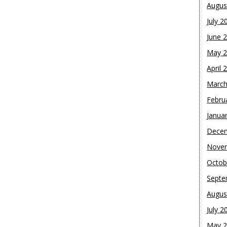
Augus
July 2
June 
May 
April 
March
Febru
Janua
Dece
Nove
Octob
Septe
Augus
July 2
May 