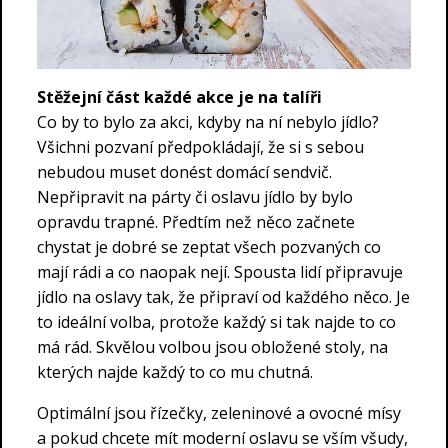
Stěžejní část každé akce je na talíři
Co by to bylo za akci, kdyby na ní nebylo jídlo?
Všichni pozvaní předpokládají, že si s sebou
nebudou muset donést domácí sendvič.
Nepřipravit na párty či oslavu jídlo by bylo
opravdu trapné. Předtím než něco začnete
chystat je dobré se zeptat všech pozvaných co
mají rádi a co naopak nejí. Spousta lidí připravuje
jídlo na oslavy tak, že připraví od každého něco. Je
to ideální volba, protože každý si tak najde to co
má rád. Skvělou volbou jsou obložené stoly, na
kterých najde každý to co mu chutná.
Optimální jsou řízečky, zeleninové a ovocné mísy
a pokud chcete mít moderní oslavu se vším všudy,