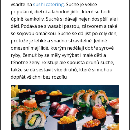
vsaďte na
sushi catering
. Suché je velice
populární, dietní a lahodné jídlo, které se hodí
úplně kamkoliv. Suché si dávají nejen dospělí, ale i
děti. Podává se s wasabi pastou, zázvorem a také
se sójovou omáčkou. Suché se dá jíst po celý den,
protože je lehké a snadno stravitelné. Jediné
omezení mají lidé, kterým nedělají dobře syrové
ryby, čemuž by se měly vyhýbat i malé děti a
těhotné ženy. Existuje ale spousta druhů suché,
takže se dá sestavit více druhů, které si mohou
dopřát všichni bez rozdílu.