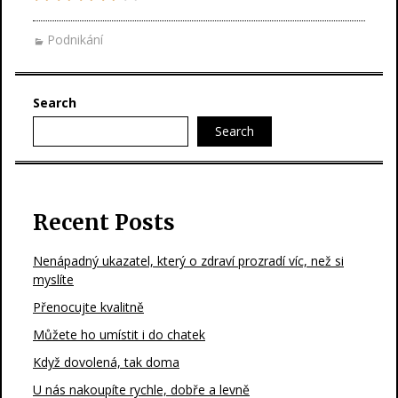
Podnikání
Search
Search
Recent Posts
Nenápadný ukazatel, který o zdraví prozradí víc, než si
myslíte
Přenocujte kvalitně
Můžete ho umístit i do chatek
Když dovolená, tak doma
U nás nakoupíte rychle, dobře a levně