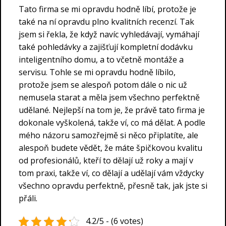
Tato firma se mi opravdu hodně líbí, protože je
také na ní opravdu plno kvalitních recenzí. Tak
jsem si řekla, že když navíc vyhledávají, vymáhají
také pohledávky a zajišťují kompletní dodávku
inteligentního domu, a to včetně montáže a
servisu. Tohle se mi opravdu hodně líbilo,
protože jsem se alespoň potom dále o nic už
nemusela starat a měla jsem všechno perfektně
udělané. Nejlepší na tom je, že právě tato firma je
dokonale vyškolená, takže ví, co má dělat. A podle
mého názoru samozřejmě si něco připlatíte, ale
alespoň budete vědět, že máte špičkovou kvalitu
od profesionálů, kteří to dělají už roky a mají v
tom praxi, takže ví, co dělají a udělají vám vždycky
všechno opravdu perfektně, přesně tak, jak jste si
přáli.
4.2/5 - (6 votes)