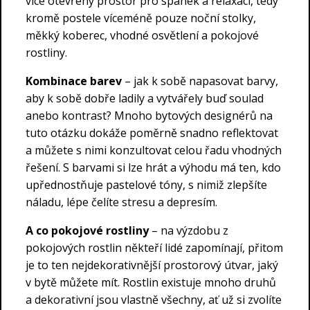
více otevřený prostor pro spánek a relaxaci, tedy
kromě postele víceméně pouze noční stolky,
měkký koberec, vhodné osvětlení a pokojové
rostliny.
Kombinace barev
– jak k sobě napasovat barvy,
aby k sobě dobře ladily a vytvářely buď soulad
anebo kontrast? Mnoho bytových designérů na
tuto otázku dokáže poměrně snadno reflektovat
a můžete s nimi konzultovat celou řadu vhodných
řešení. S barvami si lze hrát a výhodu má ten, kdo
upřednostňuje pastelové tóny, s nimiž zlepšíte
náladu, lépe čelíte stresu a depresím.
A co pokojové rostliny
– na výzdobu z
pokojových rostlin někteří lidé zapomínají, přitom
je to ten nejdekorativnější prostorový útvar, jaký
v bytě můžete mít. Rostlin existuje mnoho druhů
a dekorativní jsou vlastně všechny, ať už si zvolíte