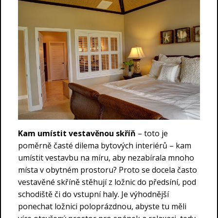
Kam umístit vestavěnou skříň
– toto je
poměrně časté dilema bytových interiérů – kam
umístit vestavbu na míru, aby nezabírala mnoho
místa v obytném prostoru? Proto se docela často
vestavěné skříně stěhují z ložnic do předsíní, pod
schodiště či do vstupní haly. Je výhodnější
ponechat ložnici poloprázdnou, abyste tu měli