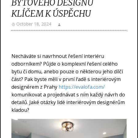
BYTOVÉHO DESIGNU
KLÍČEM K ÚSPĚCHU
October 18, 2024
Necháváte si navrhnout řešení interiéru
odborníkem? Půjde o komplexní řešení celého
bytu či domu, anebo pouze o některou jeho dílčí
část? Pak byste měli v první řadě s interiérovým
designérem z Prahy
https://evalofa.com/
komunikovat a projednávat s ním každý návrh do
detailů. Jaké otázky lidé interiérovým designérům
kladou?