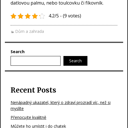
datlovou palmu, nebo toulcovku či fíkovník.
4.2/5 - (9 votes)
Dům a zahrada
Search
Search
Recent Posts
Nenápadný ukazatel, který o zdraví prozradí víc, než si
myslíte
Přenocujte kvalitně
Můžete ho umístit i do chatek