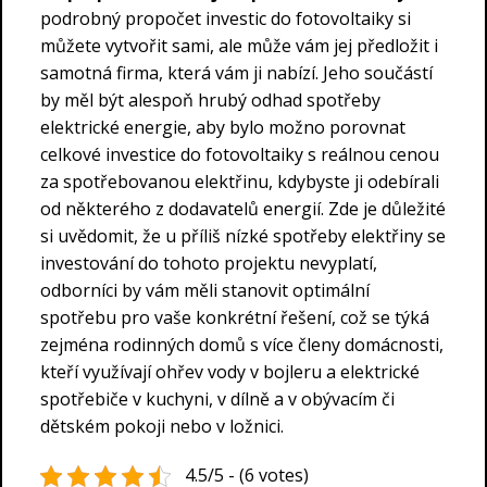
podrobný propočet investic do fotovoltaiky si
můžete vytvořit sami, ale může vám jej předložit i
samotná firma, která vám ji nabízí. Jeho součástí
by měl být alespoň hrubý odhad spotřeby
elektrické energie, aby bylo možno porovnat
celkové investice do fotovoltaiky s reálnou cenou
za spotřebovanou elektřinu, kdybyste ji odebírali
od některého z dodavatelů energií. Zde je důležité
si uvědomit, že u příliš nízké spotřeby elektřiny se
investování do tohoto projektu nevyplatí,
odborníci by vám měli stanovit optimální
spotřebu pro vaše konkrétní řešení, což se týká
zejména rodinných domů s více členy domácnosti,
kteří využívají ohřev vody v bojleru a elektrické
spotřebiče v kuchyni, v dílně a v obývacím či
dětském pokoji nebo v ložnici.
4.5/5 - (6 votes)