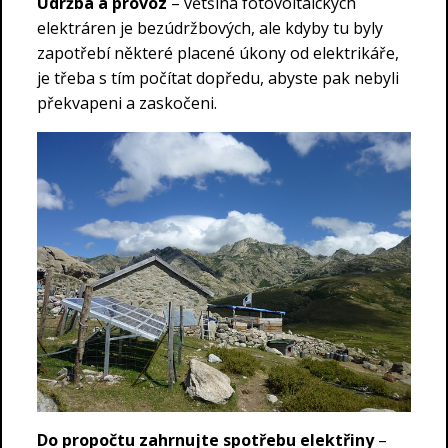
Údržba a provoz
– většina fotovoltaických
elektráren je bezúdržbových, ale kdyby tu byly
zapotřebí některé placené úkony od elektrikáře,
je třeba s tím počítat dopředu, abyste pak nebyli
překvapeni a zaskočeni.
Do propočtu zahrnujte spotřebu elektřiny
–