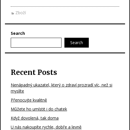
Zboží
Search
Search
Recent Posts
Nenápadný ukazatel, který o zdraví prozradí víc, než si
myslíte
Přenocujte kvalitně
Můžete ho umístit i do chatek
Když dovolená, tak doma
U nás nakoupíte rychle, dobře a levně