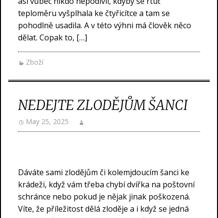
asi vůbec nikdo nepodivil, kdyby se rtuť
teploměru vyšplhala ke čtyřicítce a tam se
pohodlně usadila. A v této výhni má člověk něco
dělat. Copak to, […]
Zboží
NEDEJTE ZLODĚJŮM ŠANCI
May 25, 2025
Dáváte sami zlodějům či kolemjdoucím šanci ke
krádeži, když vám třeba chybí dvířka na poštovní
schránce nebo pokud je nějak jinak poškozená.
Víte, že příležitost dělá zloděje a i když se jedná