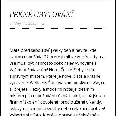
PĚKNÉ UBYTOVÁNÍ
May 11, 2025
Máte před sebou svůj velký den a nevíte, kde
svatbu uspořádat? Chcete ji mít ve velkém stylu a
vše musí být naprosto dokonalé? Vyhovíme i
Vašim požadavkům! Hotel České Žleby je tím
správným místem, které je nové, čisté a krásně
vybavené!
Wellness Šumava
vám poskytne vše, co
si přejete! Hezký a moderní hotelje ideálním
místem pro uspořádání různých akcí, ať už jsou to
firemní školení, dovolené, prodloužené víkendy,
oslavy narozenin a svatby nebo relaxační pobyty!
Vyberte si místo, které je opravdu překrásné a