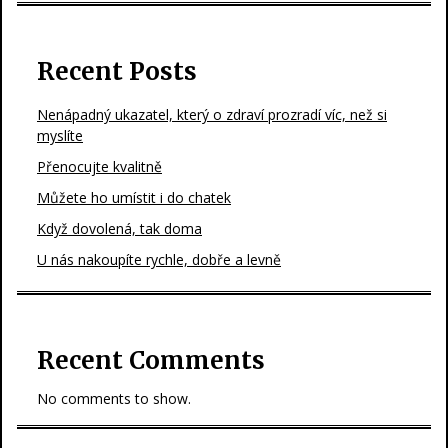
Recent Posts
Nenápadný ukazatel, který o zdraví prozradí víc, než si
myslíte
Přenocujte kvalitně
Můžete ho umístit i do chatek
Když dovolená, tak doma
U nás nakoupíte rychle, dobře a levně
Recent Comments
No comments to show.