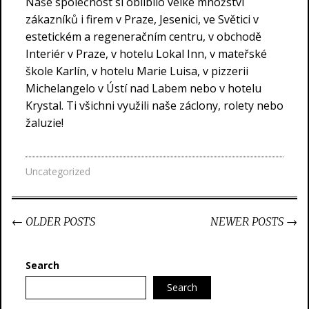
Naše společnost si oblíbilo velké množství
zákazníků i firem v Praze, Jesenici, ve Světici v
estetickém a regeneračním centru, v obchodě
Interiér v Praze, v hotelu Lokal Inn, v mateřské
škole Karlín, v hotelu Marie Luisa, v pizzerii
Michelangelo v Ústí nad Labem nebo v hotelu
Krystal. Ti všichni využili naše
záclony
, rolety nebo
žaluzie!
Uncategorized
Post
←
OLDER POSTS
NEWER POSTS
→
navigation
Search
Search