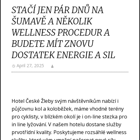
STAČÍ JEN PÁR DNŮ NA
ŠUMAVĚ A NĚKOLIK
WELLNESS PROCEDUR A
BUDETE MÍT ZNOVU
DOSTATEK ENERGIE A SIL
April 27, 2025
Hotel České Žleby svým návštěvníkům nabízí i
půjčovnu kol a koloběžek, máme vhodné terény
pro cyklisty, v blízkém okolí je i on-line stezka pro
in line lyžování. V našem hotelu dostane služby
prvotřídní kvality. Poskytujeme rozsáhlé wellness
služby, které vám umožní načerpat nové síly,