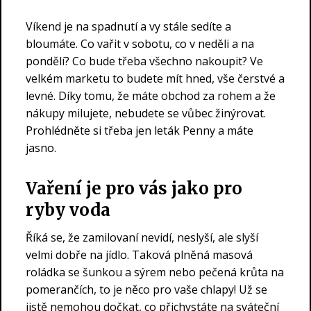
Víkend je na spadnutí a vy stále sedíte a
bloumáte. Co vařit v sobotu, co v neděli a na
pondělí? Co bude třeba všechno nakoupit? Ve
velkém marketu to budete mít hned, vše čerstvé a
levné. Díky tomu, že máte obchod za rohem a že
nákupy milujete, nebudete se vůbec žinýrovat.
Prohlédněte si třeba jen
leták Penny
a máte
jasno.
Vaření je pro vás jako pro
ryby voda
Říká se, že zamilovaní nevidí, neslyší, ale slyší
velmi dobře na jídlo. Taková plněná masová
roládka se šunkou a sýrem nebo pečená krůta na
pomerančích, to je něco pro vaše chlapy! Už se
jistě nemohou dočkat, co přichystáte na sváteční